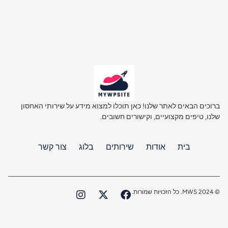
ברוכים הבאים לאתר שלנו! כאן תוכלו למצוא מידע על שירותי האחסון
שלנו, טיפים מקצועיים, וקישורים חשובים.
בית
אודות
שירותים
בלוג
צור קשר
I
X
F
© 2024 MWS. כל הזכויות שמורות.
n
-
a
s
t
c
t
w
e