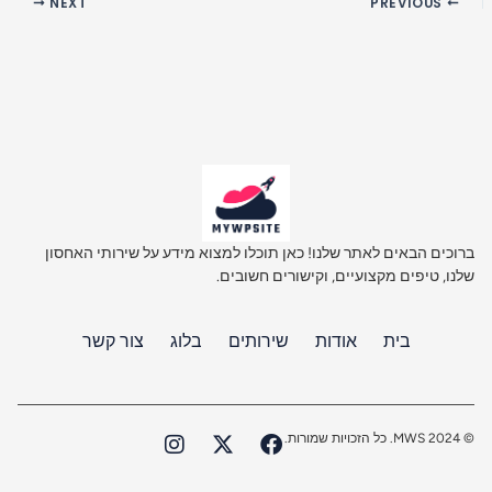
NEXT
PREVIOUS
ברוכים הבאים לאתר שלנו! כאן תוכלו למצוא מידע על שירותי האחסון
שלנו, טיפים מקצועיים, וקישורים חשובים.
בית
אודות
שירותים
בלוג
צור קשר
I
X
F
© 2024 MWS. כל הזכויות שמורות.
n
-
a
s
t
c