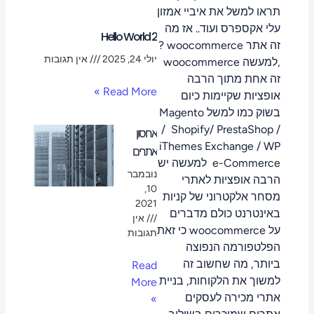
תראו למשל את איביי אמזון
עלי אקספרס ועוד.. אז מה
Hello World 2
זה אתר woocommerce ?
יולי 24, 2025
אין תגובות
,למעשה woocommerce
זה אחת מתוך הרבה
Read More »
אופציות שקיימות כיום
בשוק כמו למשל Magento
/ Shopify/ PrestaShop /
אחסון
iThemes Exchange / WP
אתרים
e-Commerce למעשה יש
נובמבר
הרבה אופציות לאתרי
10,
מסחר אלקטרוני של קניות
2021
באינטרנט כולם מדברים
אין
על woocommerce כי זאת
תגובות
הפלטפורמה הנפוצה
ביותר, מה שחשוב זה
Read
למשוך את הלקוחות, בניית
More
אתרי מכירה לעסקים
»