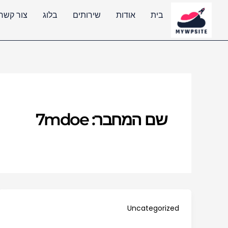
ילוג
לתוכן
בית
אודות
שירותים
בלוג
צור קשר
תוכן
שם המחבר: 7mdoe
Uncategorized